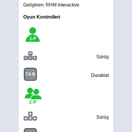
Geliştiren: RHM Interactive
Oyun Kontrolleri
1-P
W
Sürüş
A
S
D
TAB
Duraklat
2-P
Sürüş