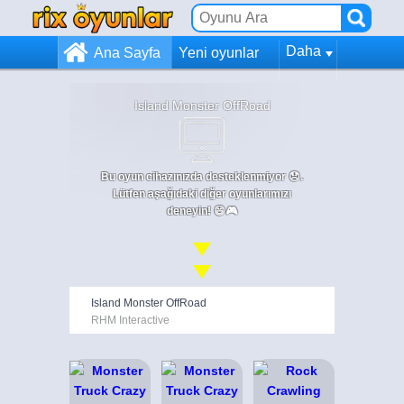
Daha
Ana Sayfa
Yeni oyunlar
Island Monster OffRoad
Bu oyun cihazınızda desteklenmiyor 😞.
Lütfen aşağıdaki diğer oyunlarımızı
deneyin! 😄🎮
Island Monster OffRoad
RHM Interactive