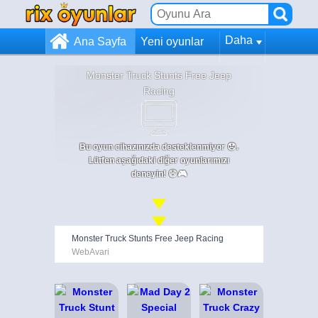
Daha
Ana Sayfa
Yeni oyunlar
Monster Truck Stunts Free Jeep
Racing
Bu oyun cihazınızda desteklenmiyor 😞.
Lütfen aşağıdaki diğer oyunlarımızı
deneyin! 😄🎮
Monster Truck Stunts Free Jeep Racing
WebAvari