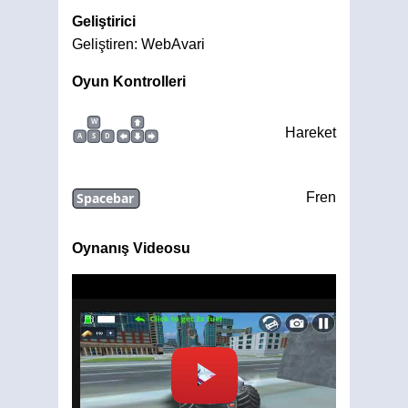
Geliştirici
Geliştiren: WebAvari
Oyun Kontrolleri
W
Hareket
A
S
D
Spacebar
Fren
Oynanış Videosu