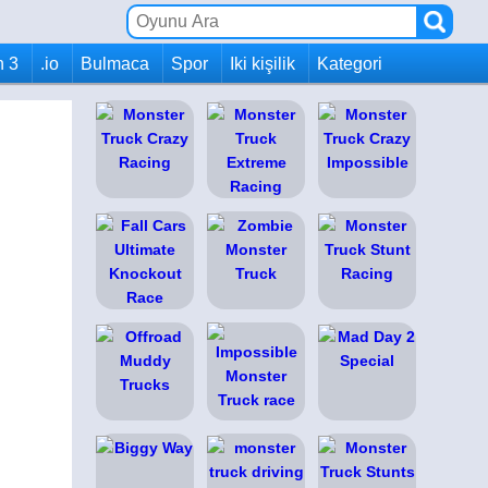
h 3
.io
Bulmaca
Spor
Iki kişilik
Kategori