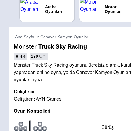
Araba
Motor
Oyunları
Oyunları
Ana Sayfa
Canavar Kamyon Oyunları
Monster Truck Sky Racing
170
OY
4.6
Monster Truck Sky Racing oyununu ücretsiz olarak, kuru
yapmadan online oyna, ya da Canavar Kamyon Oyunları 
oyunları oyna.
Geliştirici
Geliştiren: AYN Games
Oyun Kontrolleri
|
W
Sürüş
A
S
D