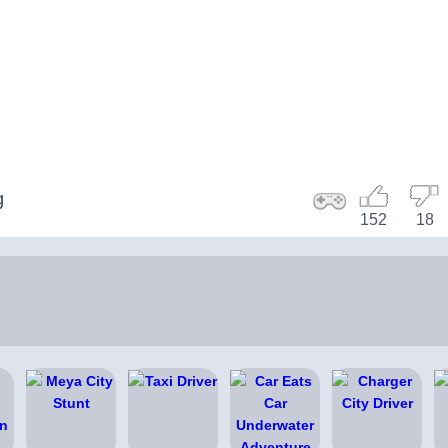
g
152
18