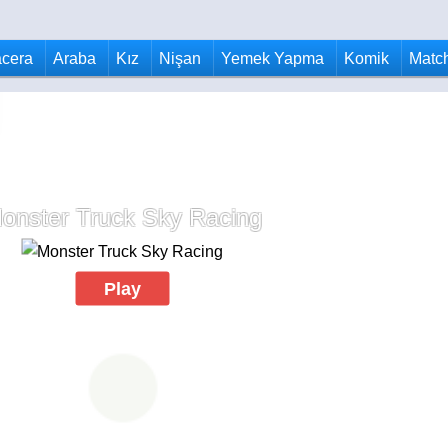
cera
Araba
Kız
Nişan
Yemek Yapma
Komik
Matc
onster Truck Sky Racing
Play