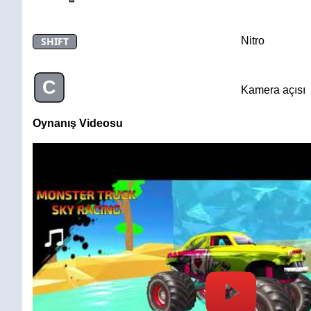
SHIFT
Nitro
C
Kamera açısı
Oynanış Videosu