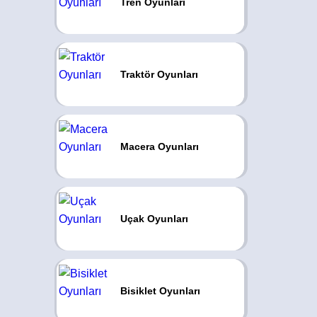
Tren Oyunları
Traktör Oyunları
Macera Oyunları
Uçak Oyunları
Bisiklet Oyunları