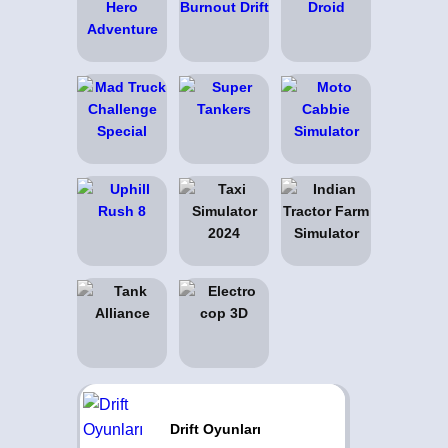
Drift Oyunları