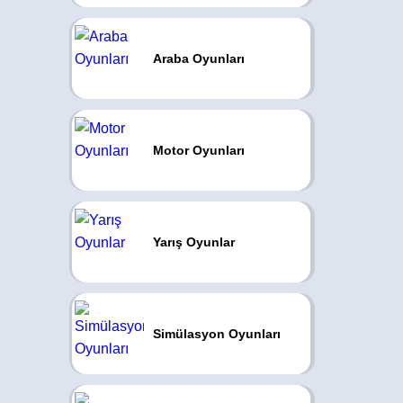
Araba Oyunları
Motor Oyunları
Yarış Oyunlar
Simülasyon Oyunları