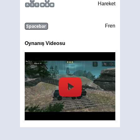
Hareket
A
S
D
Spacebar
Fren
Oynanış Videosu