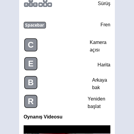
Sürüş
A
S
D
Spacebar
Fren
Kamera
C
açısı
E
Harita
Arkaya
B
bak
Yeniden
R
başlat
Oynanış Videosu