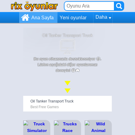
Daha
Ana Sayfa
Yeni oyunlar
Oil Tanker Transport Truck
Bu oyun cihazınızda desteklenmiyor 😞.
Lütfen aşağıdaki diğer oyunlarımızı
deneyin! 😄🎮
Oil Tanker Transport Truck
Best Free Games