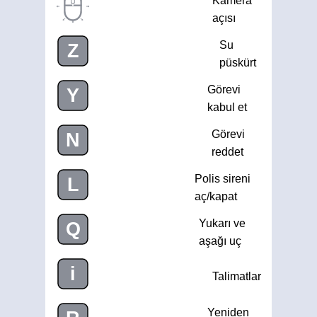
Kamera
açısı
Su
Z
püskürt
Görevi
Y
kabul et
Görevi
N
reddet
Polis sireni
L
aç/kapat
Yukarı ve
Q
aşağı uç
i
Talimatlar
Yeniden