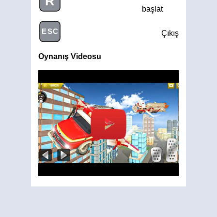
R
başlat
ESC
Çıkış
Oynanış Videosu