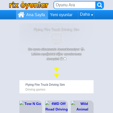
Daha
Ana Sayfa
Yeni oyunlar
Flying Fire Truck Driving Sim
Bu oyun cihazınızda desteklenmiyor 😞.
Lütfen aşağıdaki diğer oyunlarımızı
deneyin! 😄🎮
Flying Fire Truck Driving Sim
Driving games