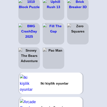
Iki kişilik oyunlar