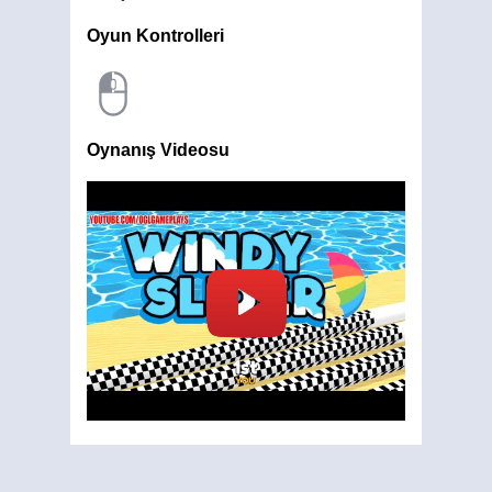
Oyun Kontrolleri
Oynanış Videosu