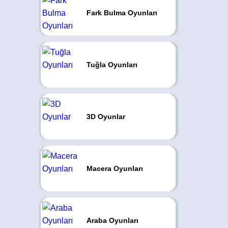
Fark Bulma Oyunları
Tuğla Oyunları
3D Oyunlar
Macera Oyunları
Araba Oyunları