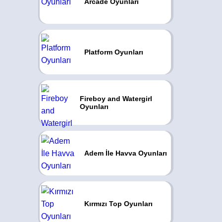
Arcade Oyunları
Platform Oyunları
Fireboy and Watergirl
Oyunları
Adem İle Havva Oyunları
Kırmızı Top Oyunları