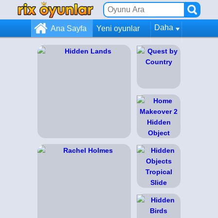
Daha
Ana Sayfa
Yeni oyunlar