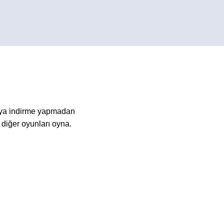
eya indirme yapmadan
diğer oyunları oyna.