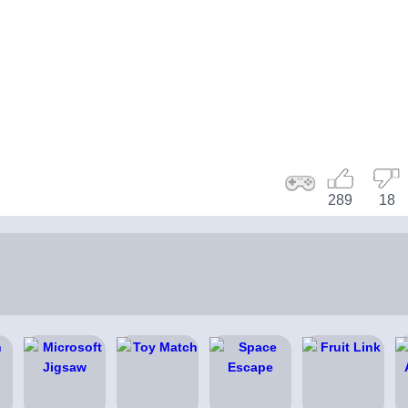
289
18