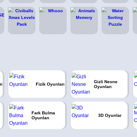
Gizli Nesne
rı
Fizik Oyunları
Oyunları
Fark Bulma
3D Oyunlar
Oyunları