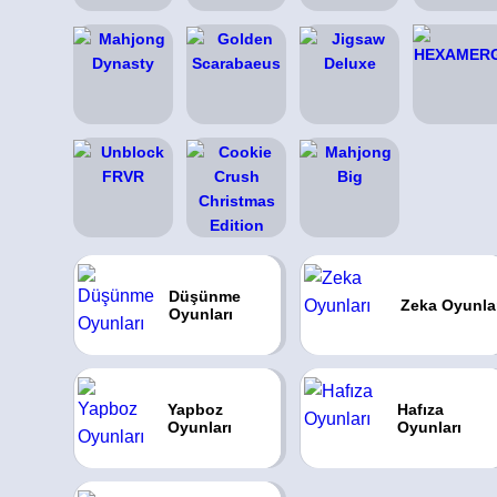
Düşünme
Zeka Oyunla
Oyunları
Yapboz
Hafıza
Oyunları
Oyunları