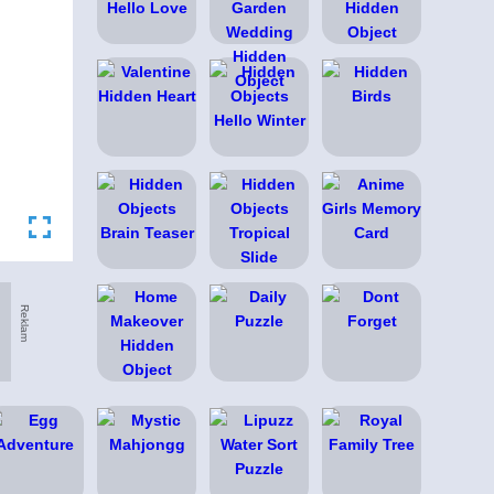
Reklam