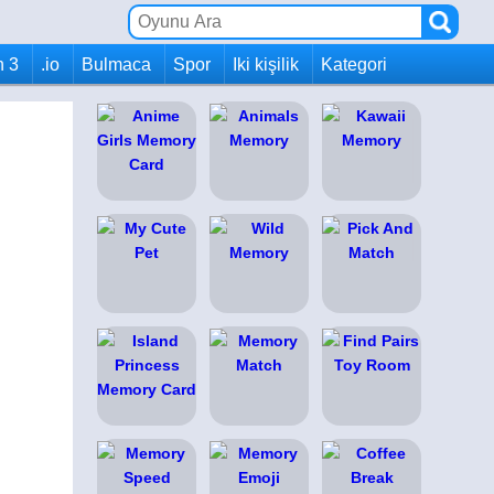
h 3
.io
Bulmaca
Spor
Iki kişilik
Kategori