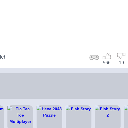
tch
566
19