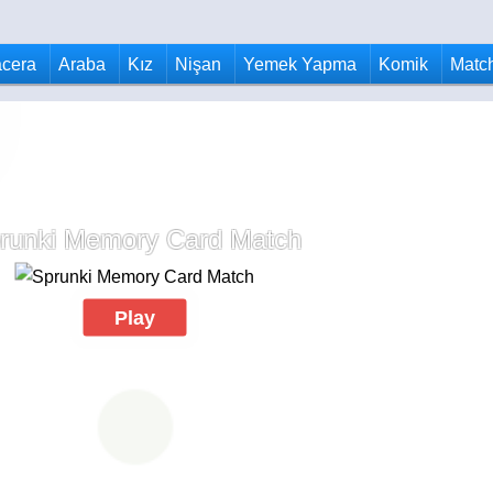
cera
Araba
Kız
Nişan
Yemek Yapma
Komik
Matc
runki Memory Card Match
Play