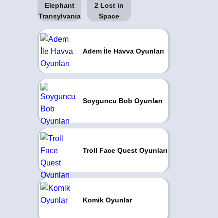
Adem İle Havva Oyunları
Soyguncu Bob Oyunları
Troll Face Quest Oyunları
Komik Oyunlar