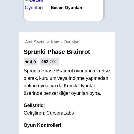
Beceri Oyunları
Ana Sayfa
Komik Oyunlar
Sprunki Phase Brainrot
452
OY
4.9
Sprunki Phase Brainrot oyununu ücretsiz
olarak, kurulum veya indirme yapmadan
online oyna, ya da Komik Oyunlar
üzerinde benzer diğer oyunları oyna.
Geliştirici
Geliştiren: CursoraLabs
Oyun Kontrolleri