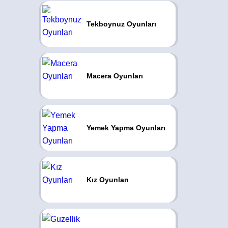
Tekboynuz Oyunları
Macera Oyunları
Yemek Yapma Oyunları
Kız Oyunları