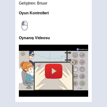
Geliştiren: Briuor
Oyun Kontrolleri
Oynanış Videosu