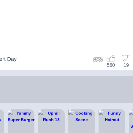
ert Day
560
19