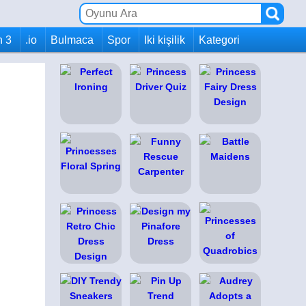
h 3
.io
Bulmaca
Spor
Iki kişilik
Kategori