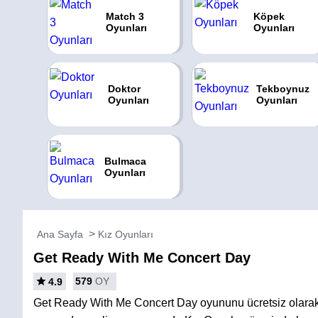
Match 3
Köpek
Oyunları
Oyunları
Doktor
Tekboynuz
Oyunları
Oyunları
Bulmaca
Oyunları
Ana Sayfa
Kız Oyunları
Get Ready With Me Concert Day
579
OY
4.9
Get Ready With Me Concert Day oyununu ücretsiz olarak