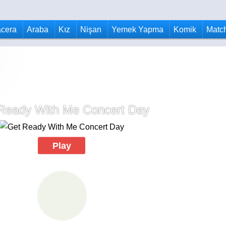
cera
Araba
Kız
Nişan
Yemek Yapma
Komik
Matc
Ready With Me Concert Day
Play