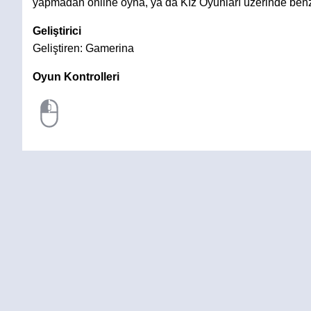
yapmadan online oyna, ya da Kız Oyunları üzerinde benz
Geliştirici
Geliştiren: Gamerina
Oyun Kontrolleri