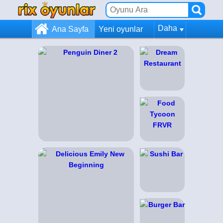
Daha
Ana Sayfa
Yeni oyunlar