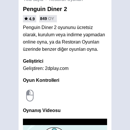
Penguin Diner 2
849
OY
4.9
Penguin Diner 2 oyununu ücretsiz
olarak, kurulum veya indirme yapmadan
online oyna, ya da Restoran Oyunları
üzerinde benzer diğer oyunları oyna.
Geliştirici
Geliştiren: 2dplay.com
Oyun Kontrolleri
Oynanış Videosu