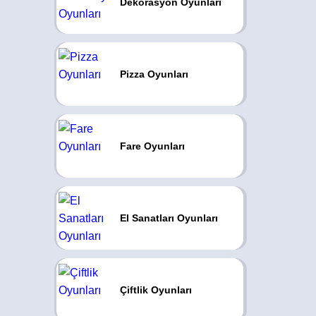
Dekorasyon Oyunları
Pizza Oyunları
Fare Oyunları
El Sanatları Oyunları
Çiftlik Oyunları