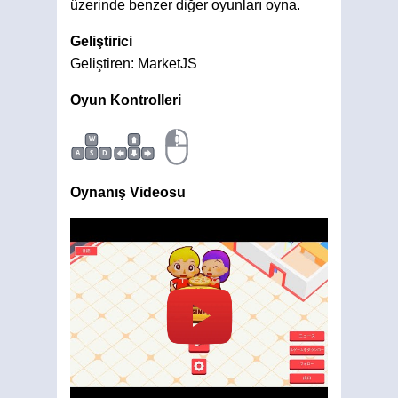
üzerinde benzer diğer oyunları oyna.
Geliştirici
Geliştiren: MarketJS
Oyun Kontrolleri
W
A
S
D
Oynanış Videosu