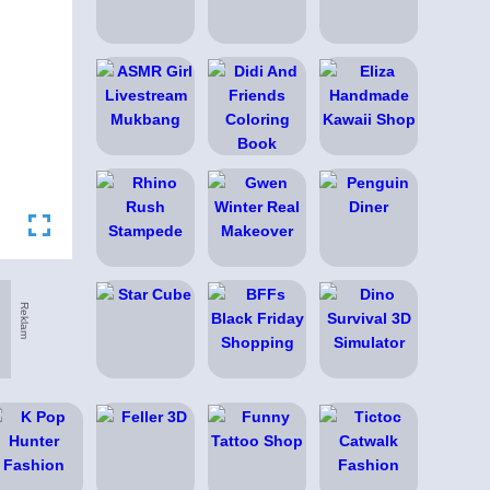
Reklam