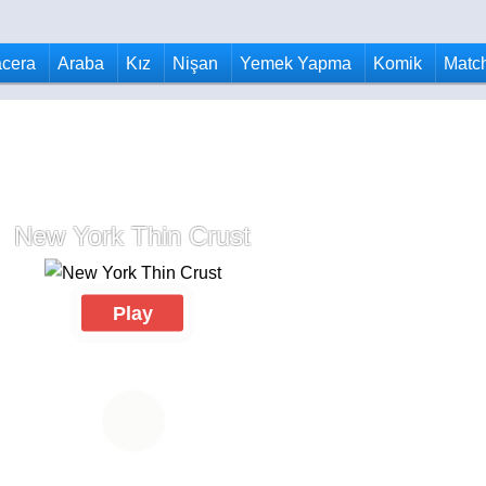
cera
Araba
Kız
Nişan
Yemek Yapma
Komik
Matc
New York Thin Crust
Play