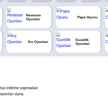
Restoran
Papa Oyunu
Oyunları
Guzellik
Kız Oyunları
Oyunlari
veya indirme yapmadan
oyunları oyna.