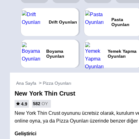
Pasta
Drift Oyunları
Oyunları
Boyama
Yemek Yapma
Oyunları
Oyunları
Ana Sayfa
Pizza Oyunları
New York Thin Crust
582
OY
4.9
New York Thin Crust oyununu ücretsiz olarak, kurulum 
online oyna, ya da Pizza Oyunları üzerinde benzer diğer 
Geliştirici