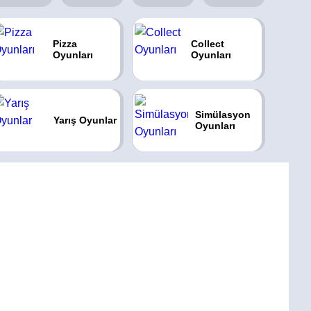
Pizza
Collect
Oyunları
Oyunları
Simülasyon
Yarış Oyunlar
Oyunları