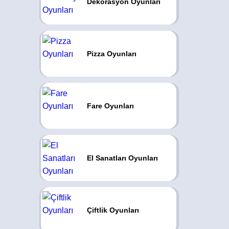
Dekorasyon Oyunları
Pizza Oyunları
Fare Oyunları
El Sanatları Oyunları
Çiftlik Oyunları