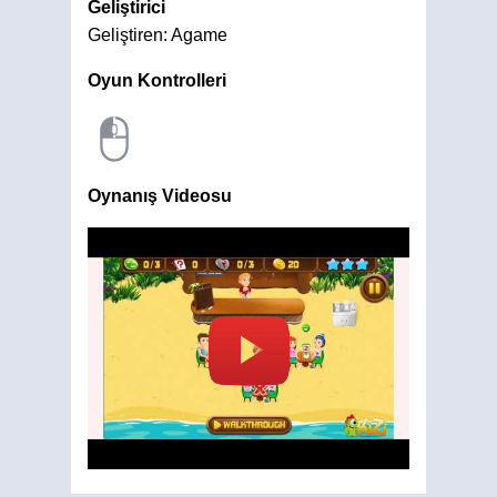
Geliştirici
Geliştiren: Agame
Oyun Kontrolleri
Oynanış Videosu