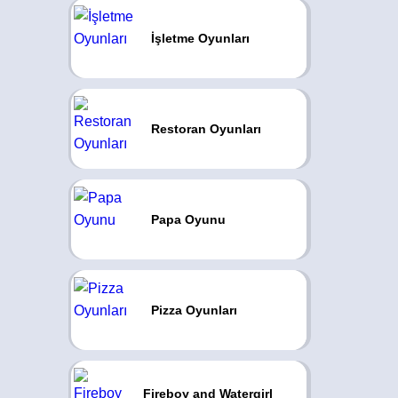
İşletme Oyunları
Restoran Oyunları
Papa Oyunu
Pizza Oyunları
Fireboy and Watergirl