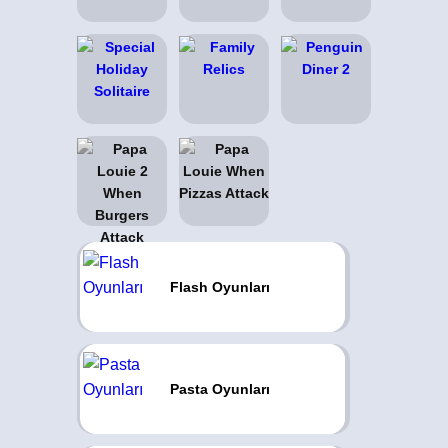
Flash Oyunları
Pasta Oyunları