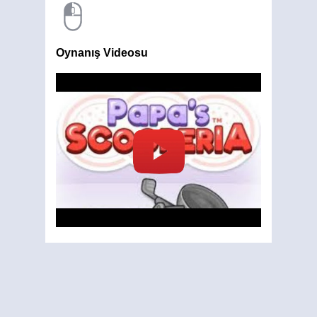
Oynanış Videosu