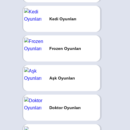
Kedi Oyunları
Frozen Oyunları
Aşk Oyunları
Doktor Oyunları