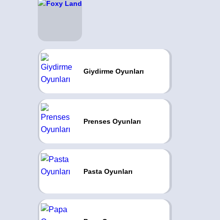
Giydirme Oyunları
Prenses Oyunları
Pasta Oyunları