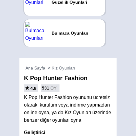
Guzellik Oyunlari
Bulmaca Oyunları
Ana Sayfa
Kız Oyunları
K Pop Hunter Fashion
531
OY
4.8
K Pop Hunter Fashion oyununu ücretsiz
olarak, kurulum veya indirme yapmadan
online oyna, ya da Kız Oyunları üzerinde
benzer diğer oyunları oyna.
Geliştirici