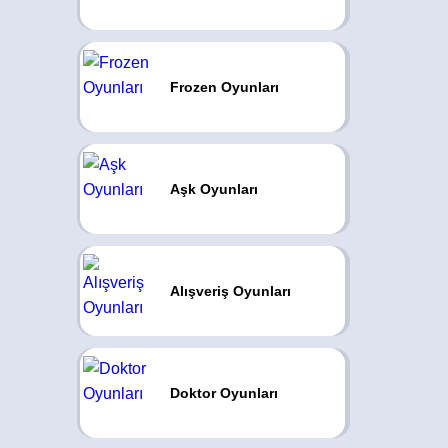
Frozen Oyunları
Aşk Oyunları
Alışveriş Oyunları
Doktor Oyunları