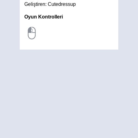
Geliştiren: Cutedressup
Oyun Kontrolleri