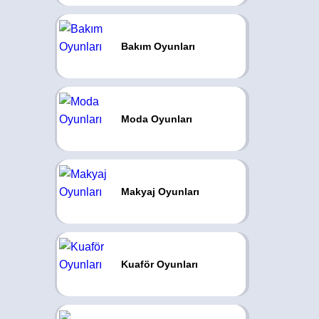
Bakım Oyunları
Moda Oyunları
Makyaj Oyunları
Kuaför Oyunları