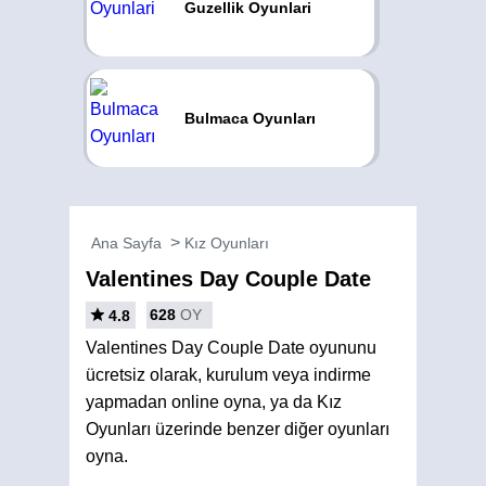
Guzellik Oyunlari
Bulmaca Oyunları
Ana Sayfa
Kız Oyunları
Valentines Day Couple Date
628
OY
4.8
Valentines Day Couple Date oyununu
ücretsiz olarak, kurulum veya indirme
yapmadan online oyna, ya da Kız
Oyunları üzerinde benzer diğer oyunları
oyna.