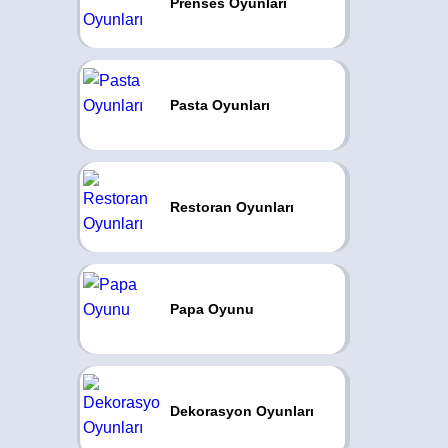
Prenses Oyunları
Pasta Oyunları
Restoran Oyunları
Papa Oyunu
Dekorasyon Oyunları