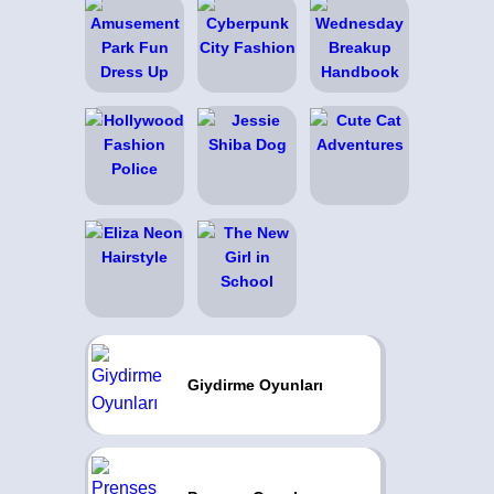
Giydirme Oyunları