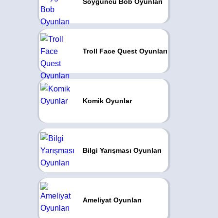
Soyguncu Bob Oyunları
Troll Face Quest Oyunları
Komik Oyunlar
Bilgi Yarışması Oyunları
Ameliyat Oyunları