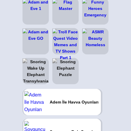
Adem İle Havva Oyunları