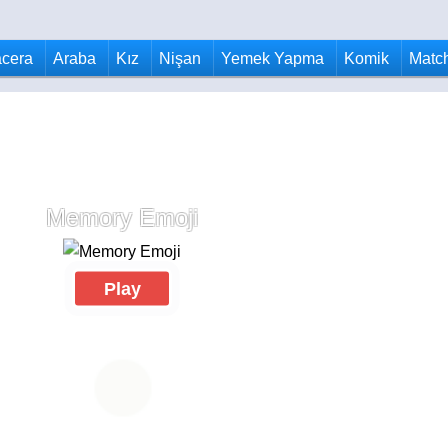
cera
Araba
Kız
Nişan
Yemek Yapma
Komik
Matc
Memory Emoji
Play