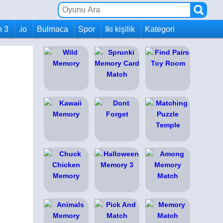
h 3
.io
Bulmaca
Spor
Iki kişilik
Kategori