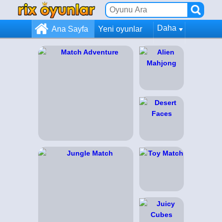
Daha
Ana Sayfa
Yeni oyunlar