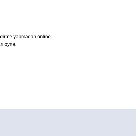
indirme yapmadan online
rı oyna.