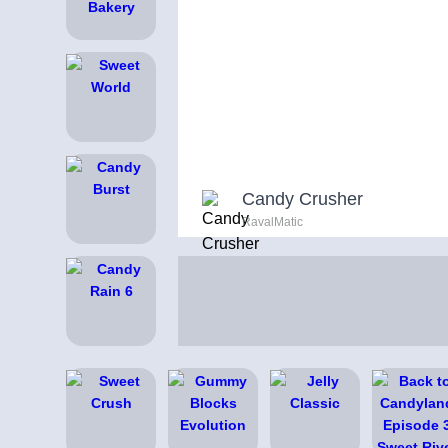
Candy Crusher
RavalMatic