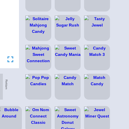
Reklam