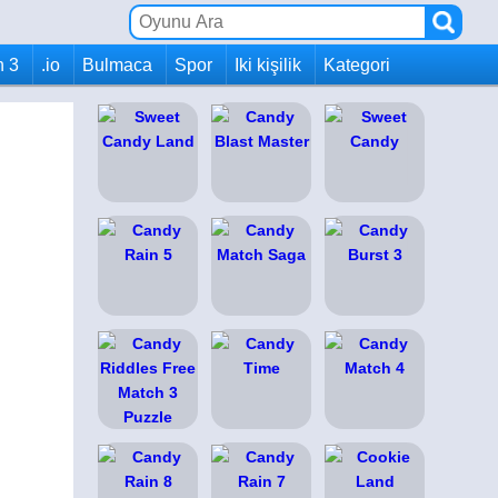
h 3
.io
Bulmaca
Spor
Iki kişilik
Kategori