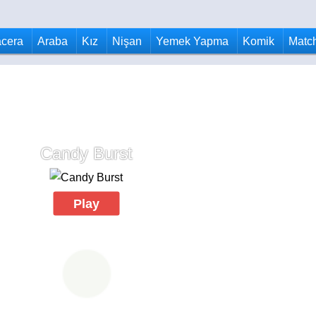
cera
Araba
Kız
Nişan
Yemek Yapma
Komik
Matc
Candy Burst
Play