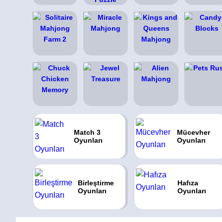
Match 3
Mücevher
Oyunları
Oyunları
Birleştirme
Hafıza
Oyunları
Oyunları