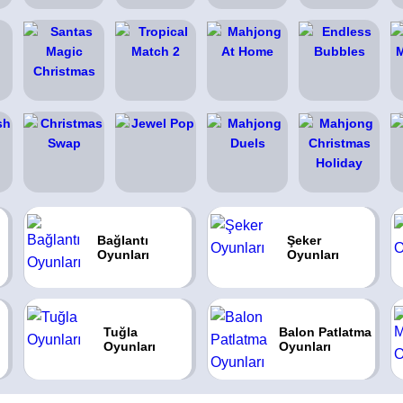
Bağlantı
Şeker
Oyunları
Oyunları
Tuğla
Balon Patlatma
Oyunları
Oyunları