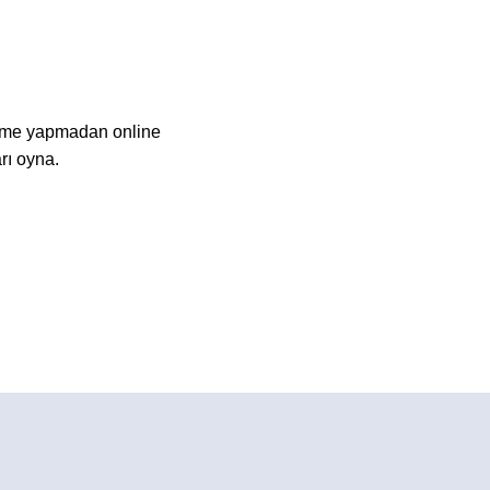
irme yapmadan online
rı oyna.