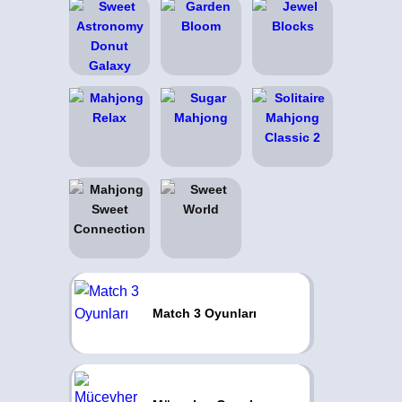
Match 3 Oyunları