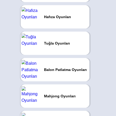
Hafıza Oyunları
Tuğla Oyunları
Balon Patlatma Oyunları
Mahjong Oyunları