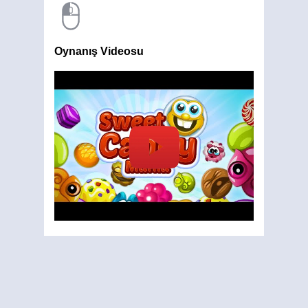
Oynanış Videosu