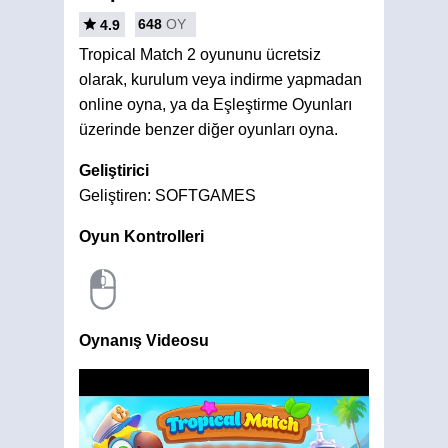
648
OY
4.9
Tropical Match 2 oyununu ücretsiz
olarak, kurulum veya indirme yapmadan
online oyna, ya da Eşleştirme Oyunları
üzerinde benzer diğer oyunları oyna.
Geliştirici
Geliştiren: SOFTGAMES
Oyun Kontrolleri
Oynanış Videosu