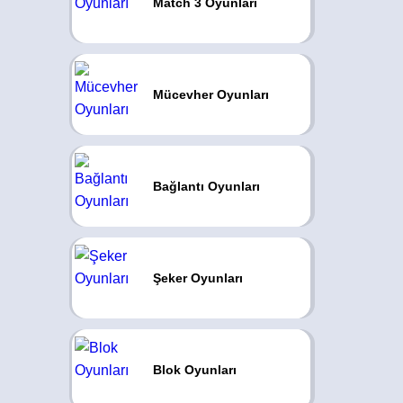
Match 3 Oyunları
Mücevher Oyunları
Bağlantı Oyunları
Şeker Oyunları
Blok Oyunları