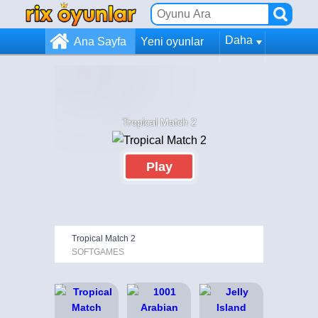
Daha
Ana Sayfa
Yeni oyunlar
Tropical Match 2
Play
Tropical Match 2
SOFTGAMES