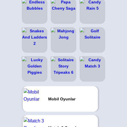
Mobil Oyunlar