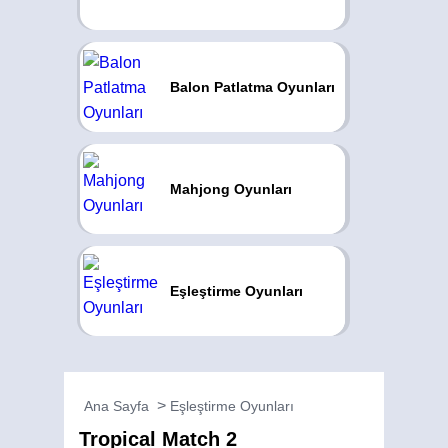
Balon Patlatma Oyunları
Mahjong Oyunları
Eşleştirme Oyunları
Ana Sayfa
Eşleştirme Oyunları
Tropical Match 2