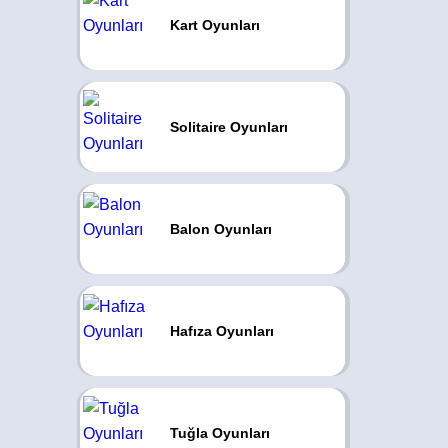
Kart Oyunları
Solitaire Oyunları
Balon Oyunları
Hafıza Oyunları
Tuğla Oyunları