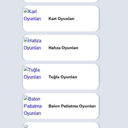
Kart Oyunları
Hafıza Oyunları
Tuğla Oyunları
Balon Patlatma Oyunları