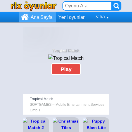
Daha
Ana Sayfa
Yeni oyunlar
Tropical Match
Play
Tropical Match
SOFTGAMES – Mobile Entertainment Services
GmbH