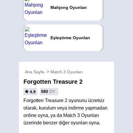
Mahjong Oyunları
Eşleştirme Oyunları
Ana Sayfa
Match 3 Oyunları
Forgotten Treasure 2
580
OY
4.9
Forgotten Treasure 2 oyununu ücretsiz
olarak, kurulum veya indirme yapmadan
online oyna, ya da Match 3 Oyunları
üzerinde benzer diğer oyunları oyna.