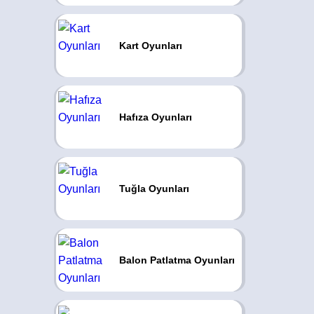
Kart Oyunları
Hafıza Oyunları
Tuğla Oyunları
Balon Patlatma Oyunları