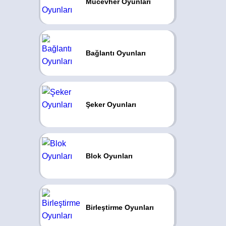
Mücevher Oyunları
Bağlantı Oyunları
Şeker Oyunları
Blok Oyunları
Birleştirme Oyunları