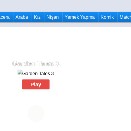
cera
Araba
Kız
Nişan
Yemek Yapma
Komik
Matc
Garden Tales 3
Play