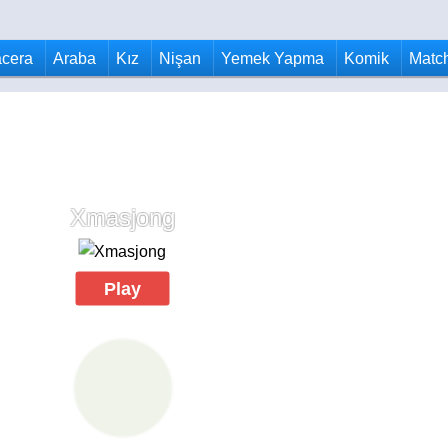
cera
Araba
Kız
Nişan
Yemek Yapma
Komik
Matc
Xmasjong
Play