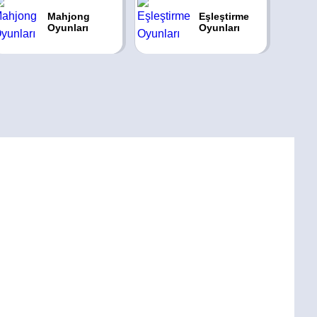
Mahjong
Eşleştirme
Oyunları
Oyunları