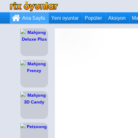
Ana Sayfa
Yeni oyunlar
Popüler
Aksiyon
Ma