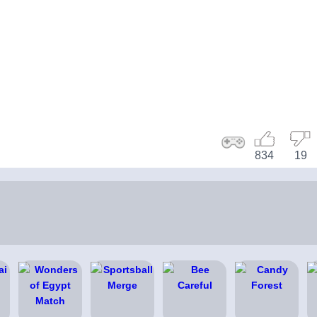
834
19