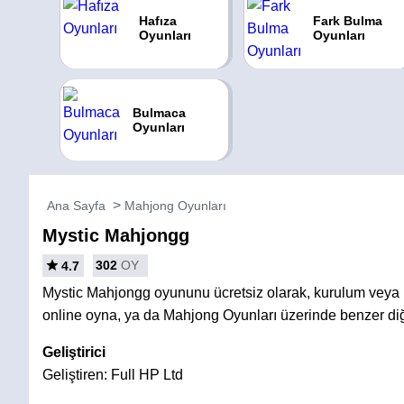
Hafıza
Fark Bulma
Oyunları
Oyunları
Bulmaca
Oyunları
Ana Sayfa
Mahjong Oyunları
Mystic Mahjongg
302
OY
4.7
Mystic Mahjongg oyununu ücretsiz olarak, kurulum vey
online oyna, ya da Mahjong Oyunları üzerinde benzer diğ
Geliştirici
Geliştiren: Full HP Ltd