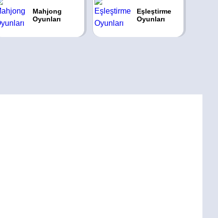
Mahjong
Eşleştirme
Oyunları
Oyunları