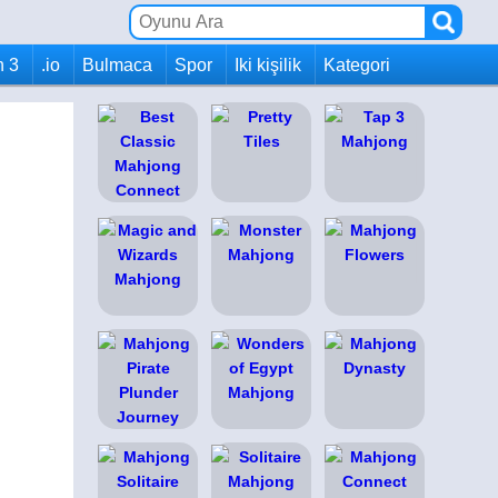
h 3
.io
Bulmaca
Spor
Iki kişilik
Kategori