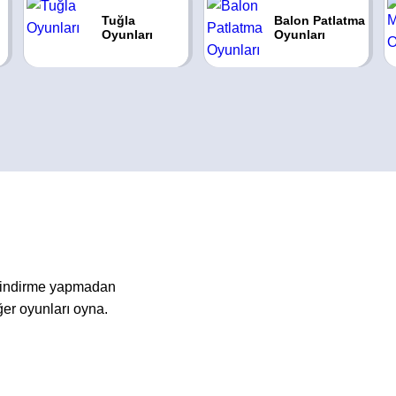
Tuğla
Balon Patlatma
Oyunları
Oyunları
a indirme yapmadan
er oyunları oyna.