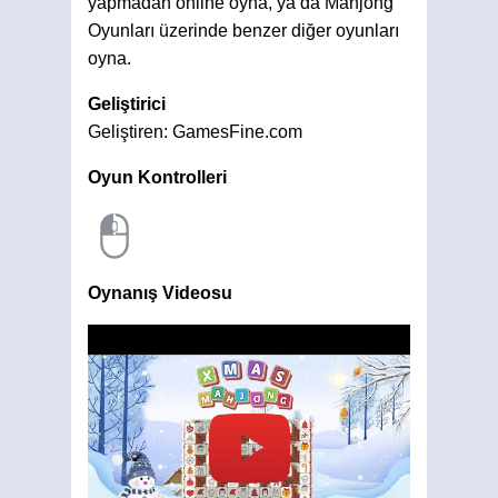
yapmadan online oyna, ya da Mahjong
Oyunları üzerinde benzer diğer oyunları
oyna.
Geliştirici
Geliştiren: GamesFine.com
Oyun Kontrolleri
Oynanış Videosu