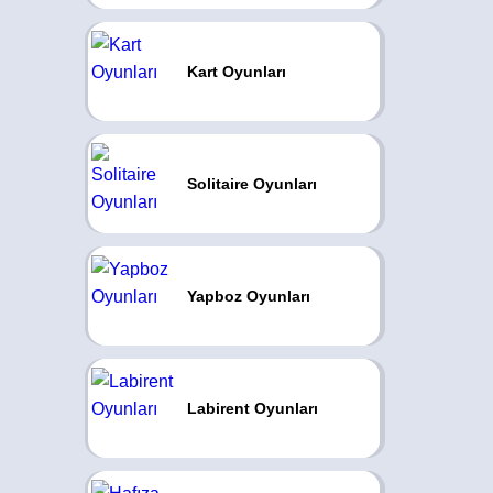
Kart Oyunları
Solitaire Oyunları
Yapboz Oyunları
Labirent Oyunları