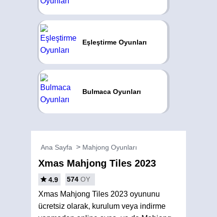
Eşleştirme Oyunları
Bulmaca Oyunları
Ana Sayfa
Mahjong Oyunları
Xmas Mahjong Tiles 2023
574
OY
4.9
Xmas Mahjong Tiles 2023 oyununu
ücretsiz olarak, kurulum veya indirme