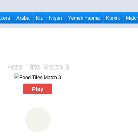
cera
Araba
Kız
Nişan
Yemek Yapma
Komik
Matc
Food Tiles Match 3
Play