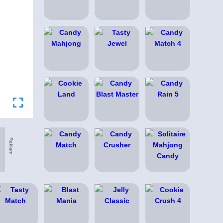
Reklam