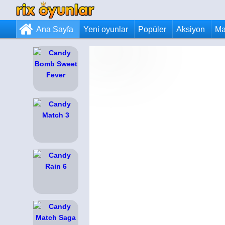
Ana Sayfa
Yeni oyunlar
Popüler
Aksiyon
Ma