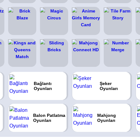
Bağlantı
Şeker
Oyunları
Oyunları
Balon Patlatma
Mahjong
Oyunları
Oyunları