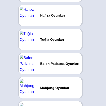
Hafıza Oyunları
Tuğla Oyunları
Balon Patlatma Oyunları
Mahjong Oyunları