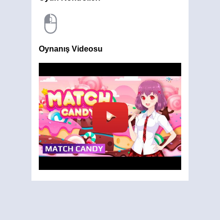
Oynanış Videosu