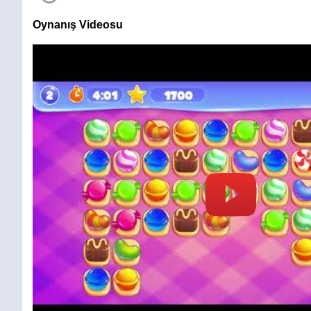
Oynanış Videosu