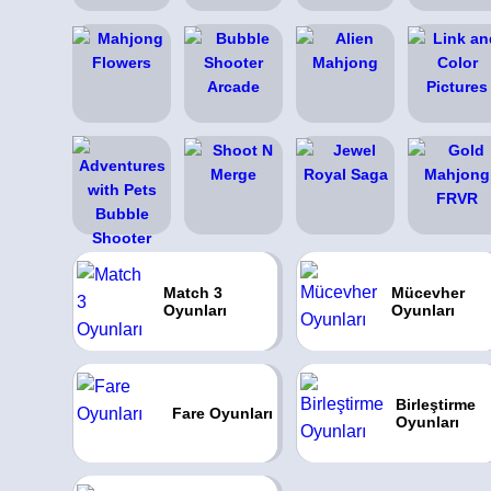
Match 3
Mücevher
Oyunları
Oyunları
Birleştirme
Fare Oyunları
Oyunları