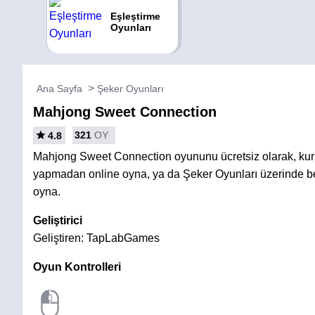
Eşleştirme
Oyunları
Ana Sayfa
Şeker Oyunları
Mahjong Sweet Connection
321
OY
4.8
Mahjong Sweet Connection oyununu ücretsiz olarak, ku
yapmadan online oyna, ya da Şeker Oyunları üzerinde be
oyna.
Geliştirici
Geliştiren: TapLabGames
Oyun Kontrolleri