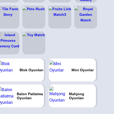
Blok Oyunları
Mini Oyunlar
Balon Patlatma
Mahjong
Oyunları
Oyunları