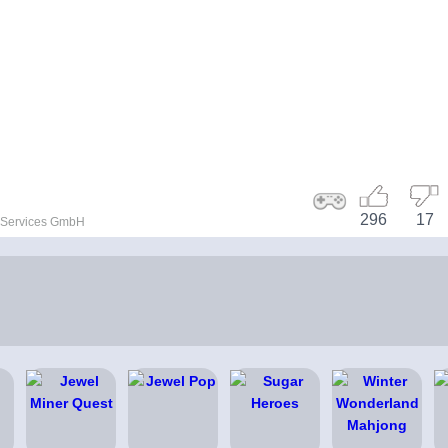
296
17
 Services GmbH