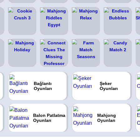
Bağlantı
Şeker
Oyunları
Oyunları
Balon Patlatma
Mahjong
Oyunları
Oyunları