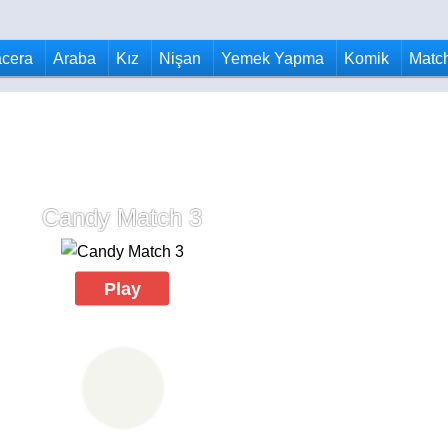
cera
Araba
Kız
Nişan
Yemek Yapma
Komik
Matc
Candy Match 3
Play