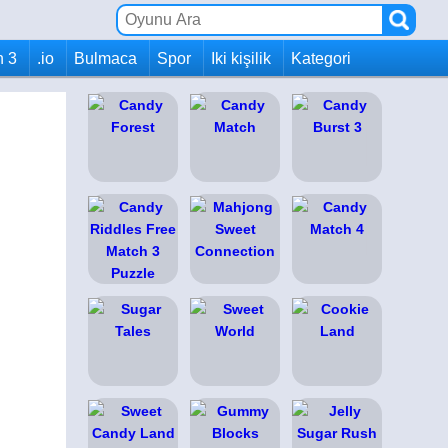
h 3
.io
Bulmaca
Spor
Iki kişilik
Kategori