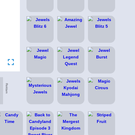
Reklam