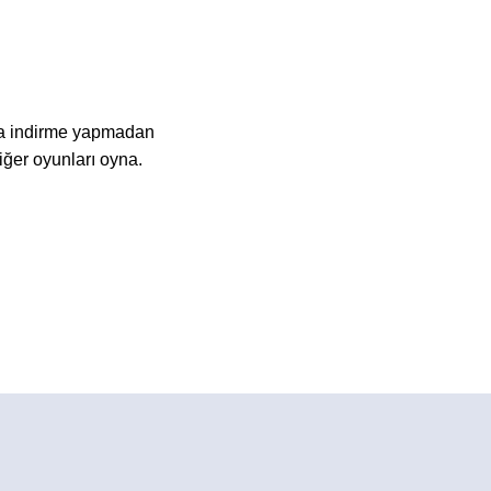
ya indirme yapmadan
ğer oyunları oyna.