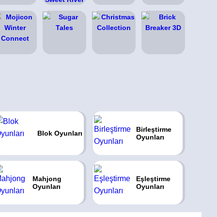
Birleştirme
Blok Oyunları
Oyunları
Mahjong
Eşleştirme
Oyunları
Oyunları