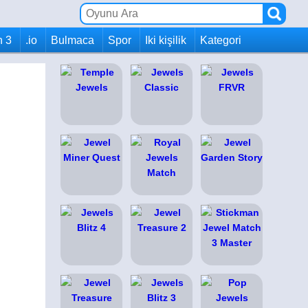
h 3
.io
Bulmaca
Spor
Iki kişilik
Kategori