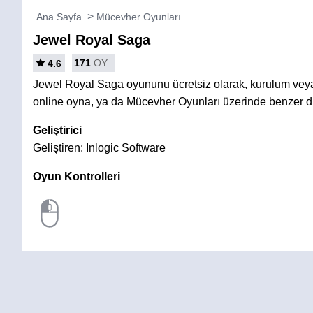
Ana Sayfa
Mücevher Oyunları
Jewel Royal Saga
171
OY
4.6
Jewel Royal Saga oyununu ücretsiz olarak, kurulum ve
online oyna, ya da Mücevher Oyunları üzerinde benzer di
Geliştirici
Geliştiren: Inlogic Software
Oyun Kontrolleri