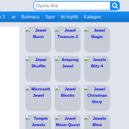
h 3
.io
Bulmaca
Spor
Iki kişilik
Kategori