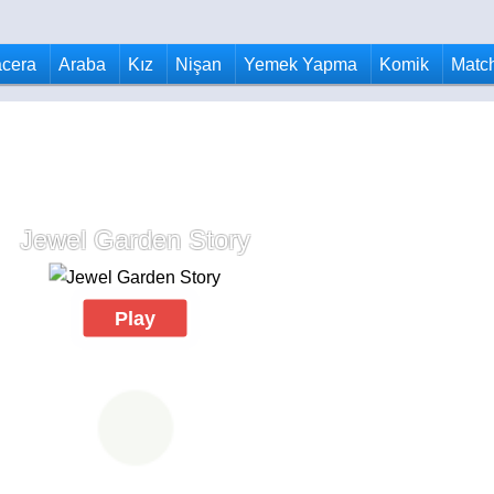
cera
Araba
Kız
Nişan
Yemek Yapma
Komik
Matc
Jewel Garden Story
Play