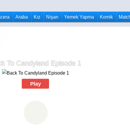
cera
Araba
Kız
Nişan
Yemek Yapma
Komik
Matc
k To Candyland Episode 1
Play