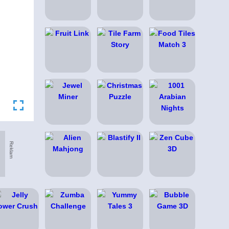
Reklam