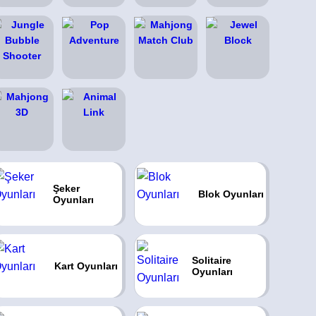
Şeker
Blok Oyunları
Oyunları
Solitaire
Kart Oyunları
Oyunları