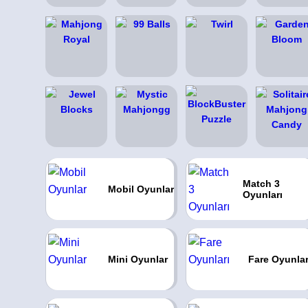
Match 3
Mobil Oyunlar
Oyunları
Mini Oyunlar
Fare Oyunlar