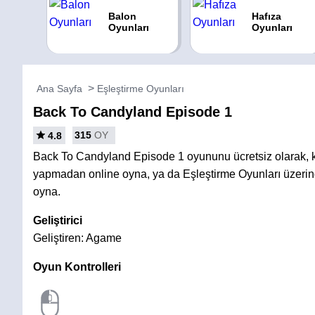
Balon
Hafıza
Oyunları
Oyunları
Ana Sayfa
Eşleştirme Oyunları
Back To Candyland Episode 1
315
OY
4.8
Back To Candyland Episode 1 oyununu ücretsiz olarak, 
yapmadan online oyna, ya da Eşleştirme Oyunları üzerin
oyna.
Geliştirici
Geliştiren: Agame
Oyun Kontrolleri