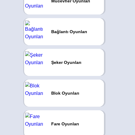
Mücevher Oyunları
Bağlantı Oyunları
Şeker Oyunları
Blok Oyunları
Fare Oyunları