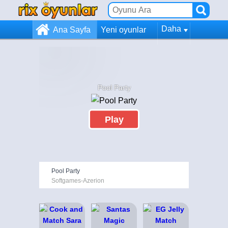
Daha
Ana Sayfa
Yeni oyunlar
Pool Party
Play
Pool Party
Softgames-Azerion