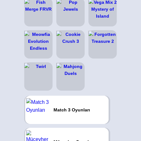
Match 3 Oyunları