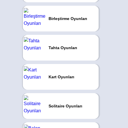
Birleştirme Oyunları
Tahta Oyunları
Kart Oyunları
Solitaire Oyunları