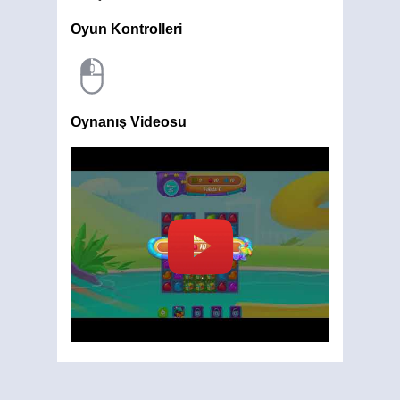
Oyun Kontrolleri
Oynanış Videosu