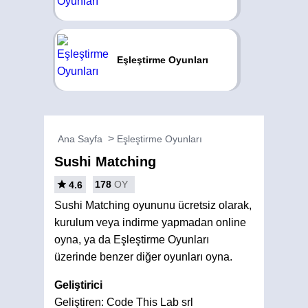
Eşleştirme Oyunları
Ana Sayfa
Eşleştirme Oyunları
Sushi Matching
178
OY
4.6
Sushi Matching oyununu ücretsiz olarak,
kurulum veya indirme yapmadan online
oyna, ya da Eşleştirme Oyunları
üzerinde benzer diğer oyunları oyna.
Geliştirici
Geliştiren: Code This Lab srl