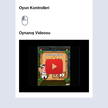
Oyun Kontrolleri
Oynanış Videosu