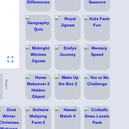
Reklam