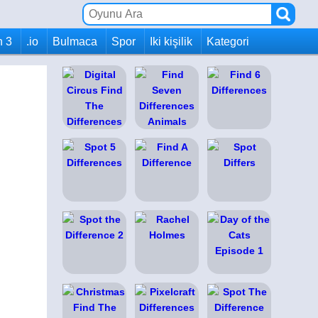
h 3
.io
Bulmaca
Spor
Iki kişilik
Kategori