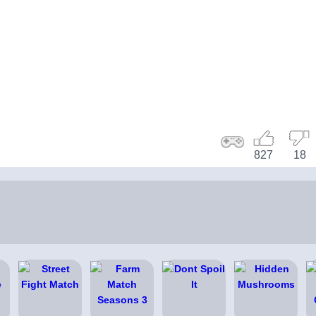
827
18