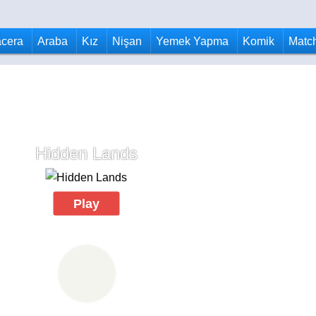
cera
Araba
Kız
Nişan
Yemek Yapma
Komik
Matc
Hidden Lands
Play