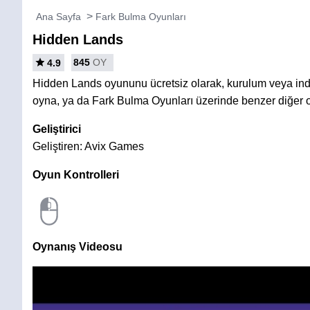
Ana Sayfa
Fark Bulma Oyunları
Hidden Lands
845
OY
4.9
Hidden Lands oyununu ücretsiz olarak, kurulum veya i
oyna, ya da Fark Bulma Oyunları üzerinde benzer diğer o
Geliştirici
Geliştiren: Avix Games
Oyun Kontrolleri
Oynanış Videosu