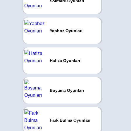
Solitaire Oyunları
Yapboz Oyunları
Hafıza Oyunları
Boyama Oyunları
Fark Bulma Oyunları