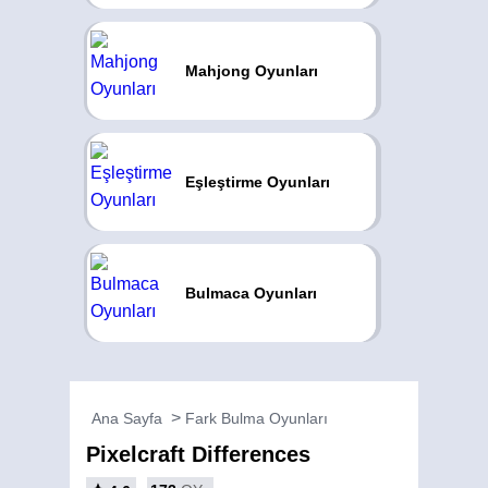
Mahjong Oyunları
Eşleştirme Oyunları
Bulmaca Oyunları
Ana Sayfa
Fark Bulma Oyunları
Pixelcraft Differences